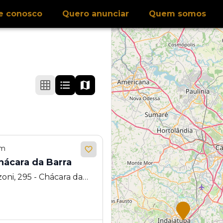
e conosco
Quero anunciar
Quem somos
em
 Horizonte - Chácara da Barra
oni, 295 - Chácara da