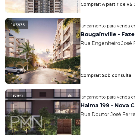
Comprar:
A partir de R$
103935
lançamento
para venda 
Bougainville - Faz
Rua Engenheiro José 
Homem de Mello 1155, 
Quirino
Comprar:
Sob consulta
117851
lançamento
para venda 
Halma 199 - Nova 
Rua Doutor José Ferre
Nova Campinas