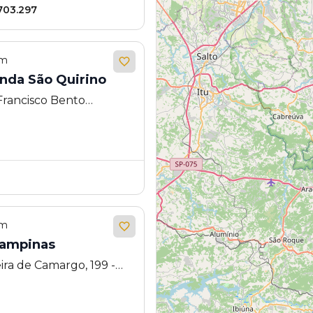
 703.297
em
enda São Quirino
Francisco Bento
1155 - Fazenda São
em
Campinas
ira de Camargo, 199 -