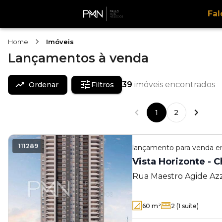
Fal
Home
Imóveis
Lançamentos
à venda
39
imóveis encontrados
Ordenar
Filtros
1
2
111289
lançamento
para venda 
Vista
Rua Maestro Agide Azz
Barra
60
m²
2
(1 suíte)