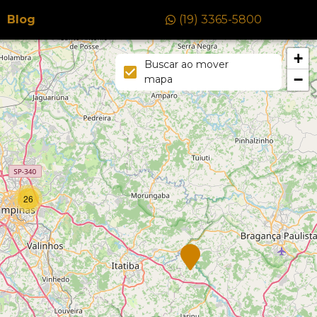
Blog
(19) 3365-5800
+
Buscar ao mover
−
mapa
26